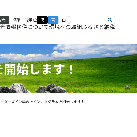
背景色
拡大
標準
黒
青
白
光情報
移住について
環境への取組
ふるさと納税
を開始します！
ライダーズイン雲の上インスタグラムを開始します！