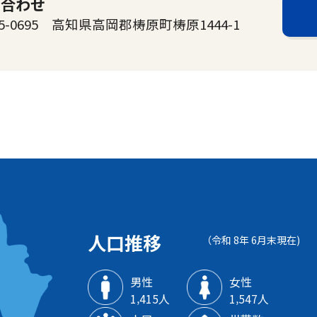
い合わせ
0695 高知県高岡郡梼原町梼原1444-1
人口推移
（令和 8年 6月末現在)
男性
女性
1‚415人
1‚547人