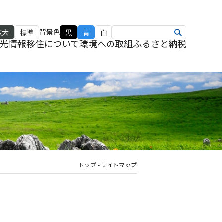
背景色
拡大
標準
黒
青
白
光情報
移住について
環境への取組
ふるさと納税
トップ
-
サイトマップ