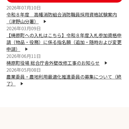
2026年07月10日
令和８年度 高幡消防組合消防職員採用資格試験案内
（津野山分署）
2026年03月09日
【梼原町への入札はこちら】令和８年度入札参加資格申
請（物品・役務）に係る指名願（追加・随時および変更
申請）
2026年06月11日
梼原町役場 総合庁舎外壁改修工事のお知らせ
2026年05月08日
農業委員・農地利用最適化推進委員の募集について（終
了）