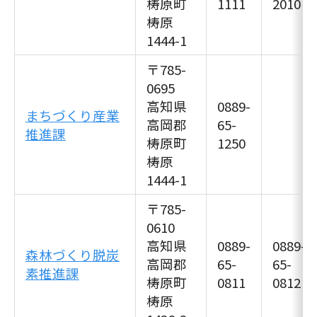
梼原町
1111
2010
梼原
1444-1
〒785-
0695
高知県
0889-
まちづくり産業
高岡郡
65-
推進課
梼原町
1250
梼原
1444-1
〒785-
0610
高知県
0889-
0889-
森林づくり脱炭
高岡郡
65-
65-
素推進課
梼原町
0811
0812
梼原