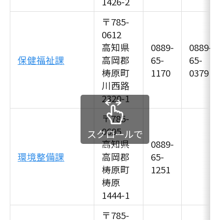
1426-2
〒785-
0612
高知県
0889-
0889-
保健福祉課
高岡郡
65-
65-
梼原町
1170
0379
川西路
2320-1
〒785-
0695
スクロールで
高知県
0889-
きます
環境整備課
高岡郡
65-
梼原町
1251
梼原
1444-1
〒785-