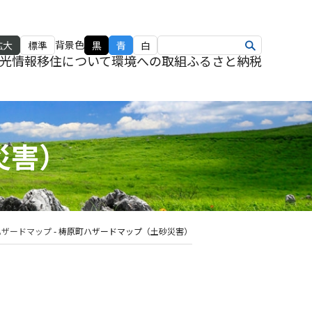
背景色
拡大
標準
黒
青
白
光情報
移住について
環境への取組
ふるさと納税
災害）
ハザードマップ
-
梼原町ハザードマップ（土砂災害）