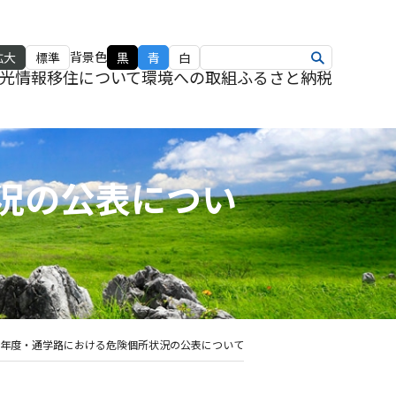
背景色
拡大
標準
黒
青
白
光情報
移住について
環境への取組
ふるさと納税
況の公表につい
3年度・通学路における危険個所状況の公表について