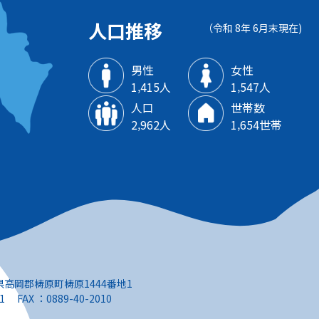
人口推移
（令和 8年 6月末現在)
男性
女性
1‚415人
1‚547人
人口
世帯数
2‚962人
1‚654世帯
知県高岡郡梼原町梼原1444番地1
1 FAX ：0889-40-2010