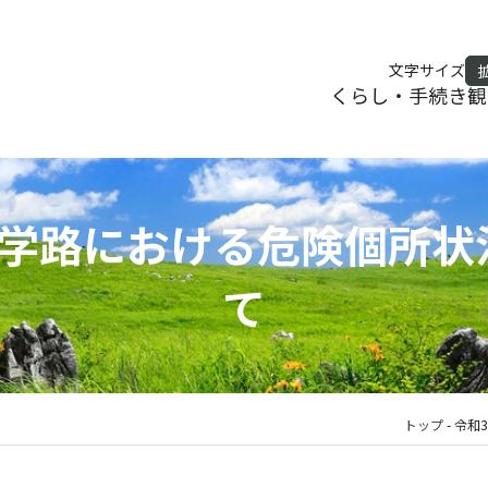
文字サイズ
くらし・手続き
観
通学路における危険個所状
て
トップ
-
令和