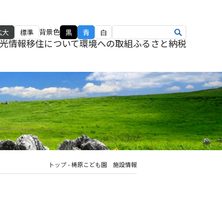
背景色
拡大
標準
黒
青
白
光情報
移住について
環境への取組
ふるさと納税
トップ
-
梼原こども園 施設情報