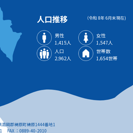
人口推移
（令和 8年 6月末現在)
男性
女性
1‚415人
1‚547人
人口
世帯数
2‚962人
1‚654世帯
知県高岡郡梼原町梼原1444番地1
1 FAX ：0889-40-2010