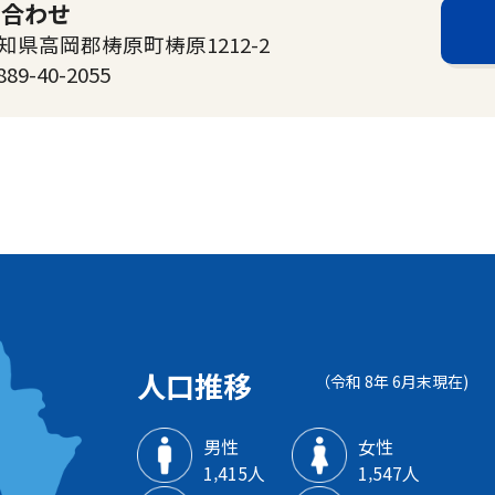
い合わせ
高知県高岡郡梼原町梼原1212-2
889-40-2055
人口推移
（令和 8年 6月末現在)
男性
女性
1‚415人
1‚547人