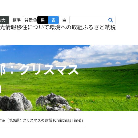
背景色
拡大
標準
黒
青
白
光情報
移住について
環境への取組
ふるさと納税
「第9部：クリスマス
)」
m Home 「第9部：クリスマスのお話 (Christmas Time)」