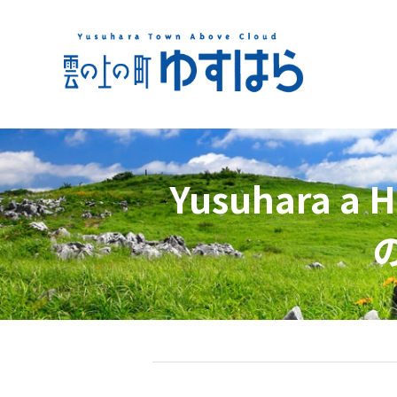
Yusuhara 
の