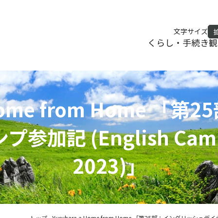
文字サイズ
くらし・手続き
観
 Home from Home 
加記 (English Camp i
2023)」
トップ
-
Yusuhara a Home from Home 「第25部：イングリッシュデイキャン