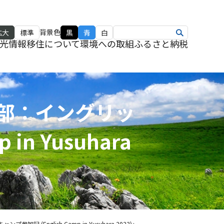
背景色
拡大
標準
黒
青
白
光情報
移住について
環境への取組
ふるさと納税
「第25部：イングリッ
n Yusuhara
プ参加記 (English Camp in Yusuhara 2023)」