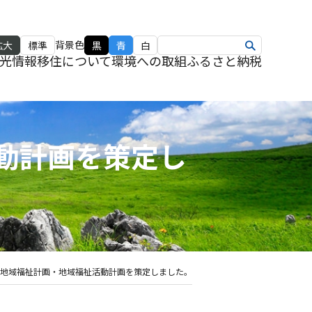
背景色
拡大
標準
黒
青
白
光情報
移住について
環境への取組
ふるさと納税
動計画を策定し
町地域福祉計画・地域福祉活動計画を策定しました。