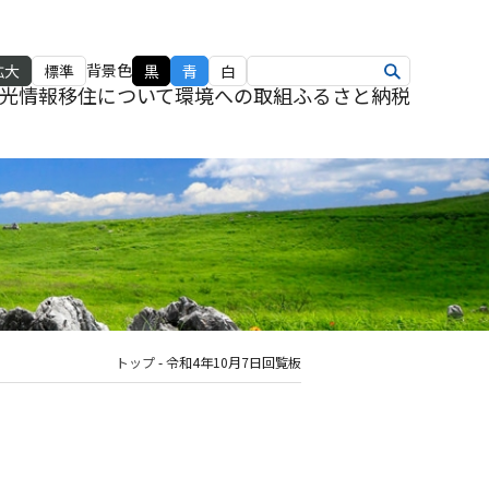
背景色
拡大
標準
黒
青
白
光情報
移住について
環境への取組
ふるさと納税
トップ
-
令和4年10月7日回覧板