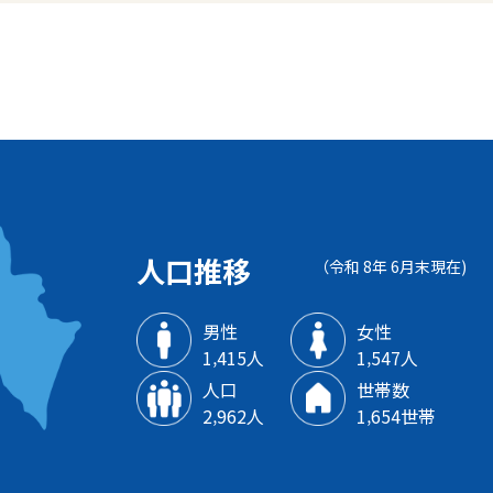
人口推移
（令和 8年 6月末現在)
男性
女性
1‚415人
1‚547人
人口
世帯数
2‚962人
1‚654世帯