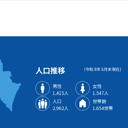
人口推移
（令和 8年 6月末現在)
男性
女性
1‚415人
1‚547人
人口
世帯数
2‚962人
1‚654世帯