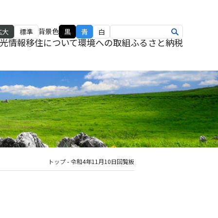
背景色
拡大
標準
黒
青
白
光情報
移住について
環境への取組
ふるさと納税
トップ
-
令和4年11月10日回覧板