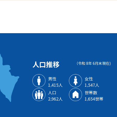
人口推移
（令和 8年 6月末現在)
男性
女性
1‚415人
1‚547人
人口
世帯数
2‚962人
1‚654世帯