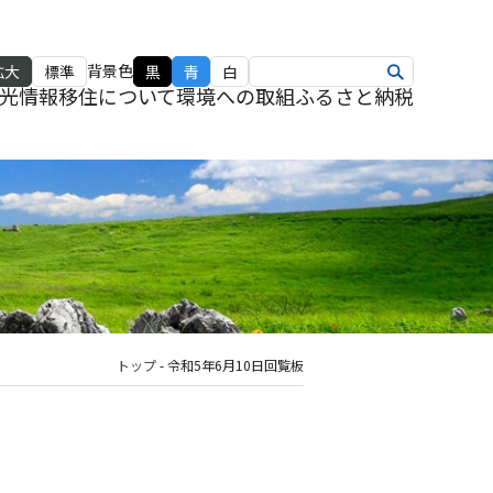
背景色
拡大
標準
黒
青
白
光情報
移住について
環境への取組
ふるさと納税
トップ
-
令和5年6月10日回覧板