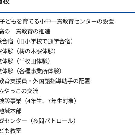
貫校
で子どもを育てる小中一貫教育センターの設置
高の一貫教育の推進
験合宿（旧小学校で通学合宿）
寮体験（梼の木寮体験）
業体験（千枚田体験）
業体験（各種事業所体験）
教育支援員・外国語指導助手の配置
みやっこの交流
検診事業（4年生、7年生対象）
地域本部
成センター（夜間パトロール）
ども教室