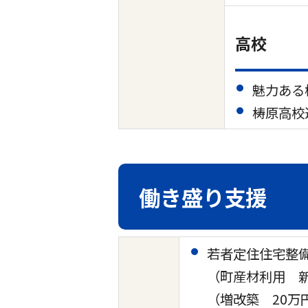
高校
魅力ある
梼原高校
働き盛り支援
若者定住住宅整備
（町産材利用 新
（増改築 20万