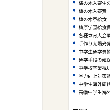
梼の木入寮生の
梼の木入寮費（
梼の木寮給食（
梼原学園給食費（
各種体育大会
手作り太陽光
中学生通学費補
通学手段の確
中学校卒業祝い
学力向上対策補
中学生海外研修
高幡中学生海外