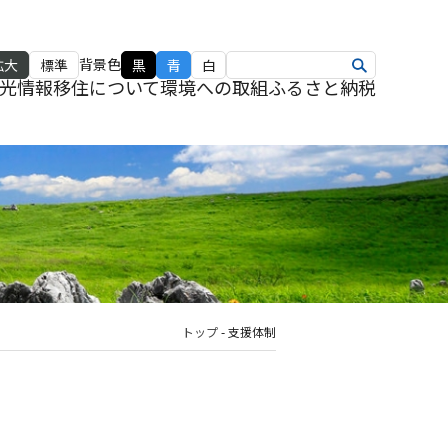
背景色
拡大
標準
黒
青
白
光情報
移住について
環境への取組
ふるさと納税
トップ
-
支援体制