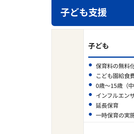
子ども支援
子ども
保育料の無料
こども園給食
0歳～15歳（
インフルエンザ
延長保育
一時保育の実施（