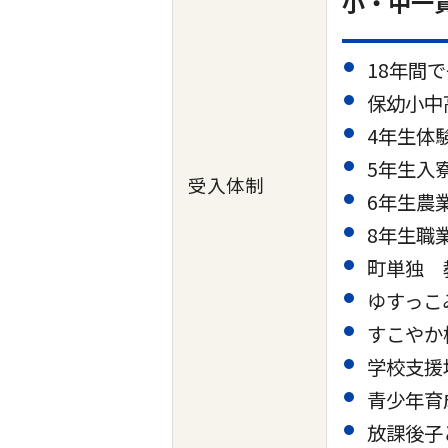
小・中一
18年間
保幼小中
4年生体
5年生入
受入体制
6年生農
8年生職
町単独 
ゆすっこ
すこやか
学校支援
青少年育
放課後子