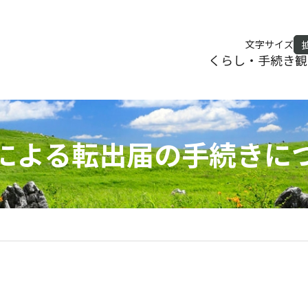
文字サイズ
くらし・手続き
観
による転出届の手続きに