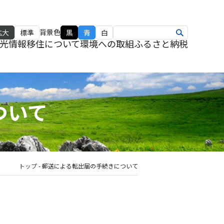
背景色
拡大
標準
黒
青
白
光情報
移住について
環境への取組
ふるさと納税
ついて
トップ
-
郵送による転出届の手続きについて