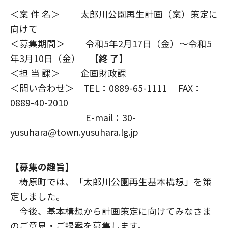
＜案 件 名＞ 太郎川公園再生計画（案）策定に
向けて
＜募集期間＞ 令和5年2月17日（金）～令和5
年3月10日（金）
【終 了】
＜担 当 課＞ 企画財政課
＜問い合わせ＞ TEL：0889-65-1111 FAX：
0889-40-2010
E-mail：30-
yusuhara@town.yusuhara.lg.jp
【募集の趣旨】
梼原町では、「太郎川公園再生基本構想」を策
定しました。
今後、基本構想から計画策定に向けてみなさま
のご意見・ご提案を募集します。