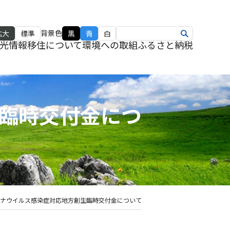
背景色
拡大
標準
黒
青
白
光情報
移住について
環境への取組
ふるさと納税
臨時交付金につ
ナウイルス感染症対応地方創生臨時交付金について