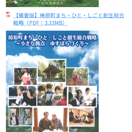
【概要版】梼原町まち・ひと・しごと創生総合
戦略（PDF：3.33MB）