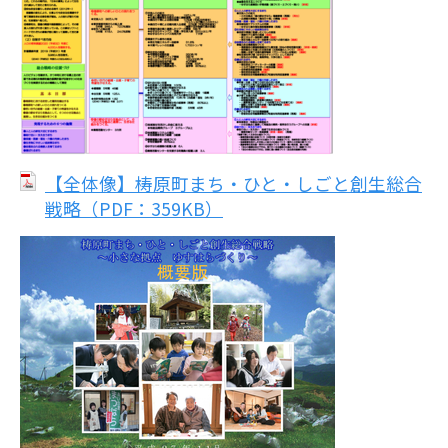
【全体像】梼原町まち・ひと・しごと創生総合
戦略（PDF：359KB）