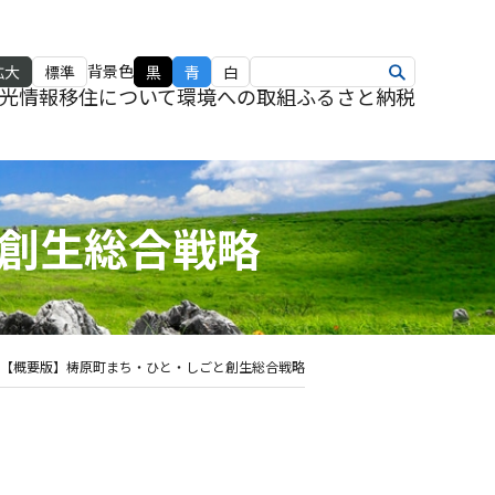
背景色
拡大
標準
黒
青
白
光情報
移住について
環境への取組
ふるさと納税
創生総合戦略
【概要版】梼原町まち・ひと・しごと創生総合戦略