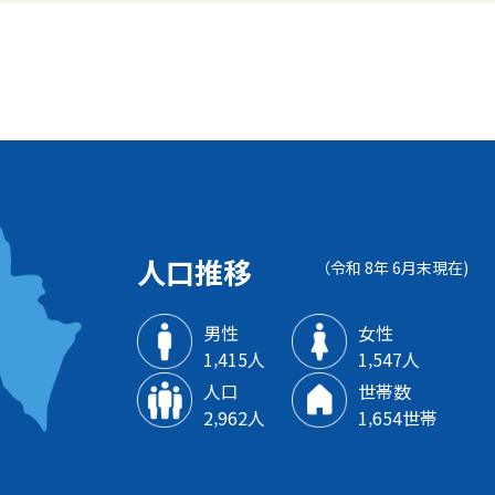
人口推移
（令和 8年 6月末現在)
男性
女性
1‚415人
1‚547人
人口
世帯数
2‚962人
1‚654世帯