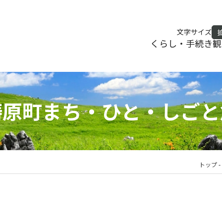
文字サイズ
くらし・手続き
観
梼原町まち・ひと・しごと
トップ
-