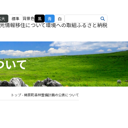
背景色
拡大
標準
黒
青
白
光情報
移住について
環境への取組
ふるさと納税
ついて
トップ
-
梼原町森林整備計画の公表について