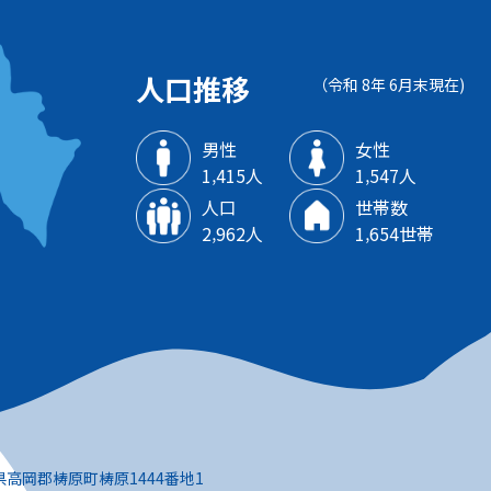
人口推移
（令和 8年 6月末現在)
男性
女性
1‚415人
1‚547人
人口
世帯数
2‚962人
1‚654世帯
知県高岡郡梼原町梼原1444番地1