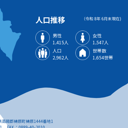
人口推移
（令和 8年 6月末現在)
男性
女性
1‚415人
1‚547人
人口
世帯数
2‚962人
1‚654世帯
知県高岡郡梼原町梼原1444番地1
1 FAX ：0889-40-2010