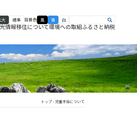
背景色
拡大
標準
黒
青
白
光情報
移住について
環境への取組
ふるさと納税
トップ
-
児童手当について