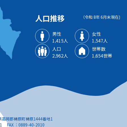
人口推移
（令和 8年 6月末現在)
男性
女性
1‚415人
1‚547人
人口
世帯数
2‚962人
1‚654世帯
知県高岡郡梼原町梼原1444番地1
1 FAX ：0889-40-2010