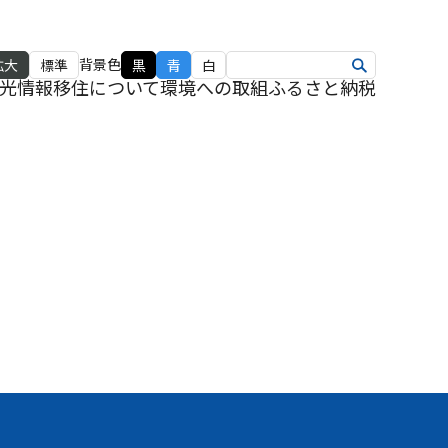
背景色
拡大
標準
黒
青
白
光情報
移住について
環境への取組
ふるさと納税