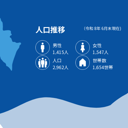
人口推移
（令和 8年 6月末現在)
男性
女性
1‚415人
1‚547人
人口
世帯数
2‚962人
1‚654世帯