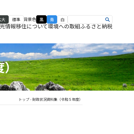
背景色
拡大
標準
黒
青
白
光情報
移住について
環境への取組
ふるさと納税
度）
トップ
-
財政状況資料集（令和５年度）