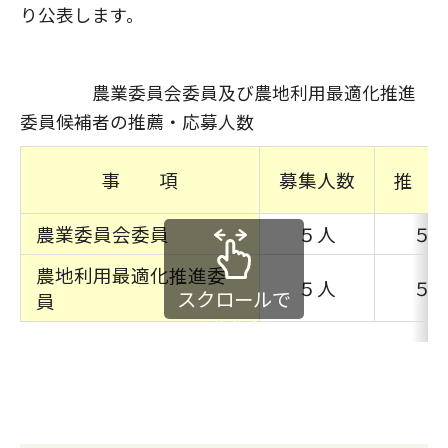
り公表します。
農業委員会委員及び農地利用最適化推進
委員候補者の推薦・応募人数
事 項
募集人数
推 
農業委員会委員
５人
５
農地利用最適化推進委
５人
５
スクロールで
員
きます