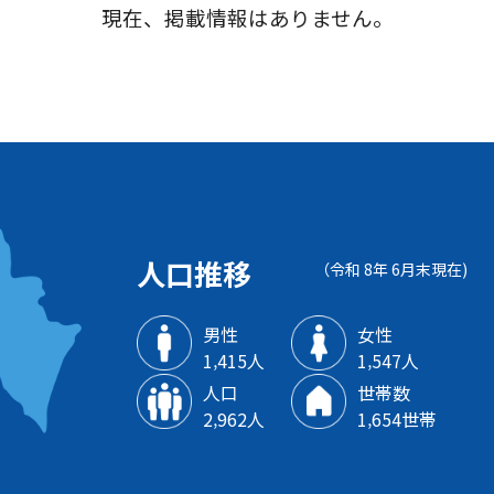
現在、掲載情報はありません。
人口推移
（令和 8年 6月末現在)
男性
女性
1‚415人
1‚547人
人口
世帯数
2‚962人
1‚654世帯