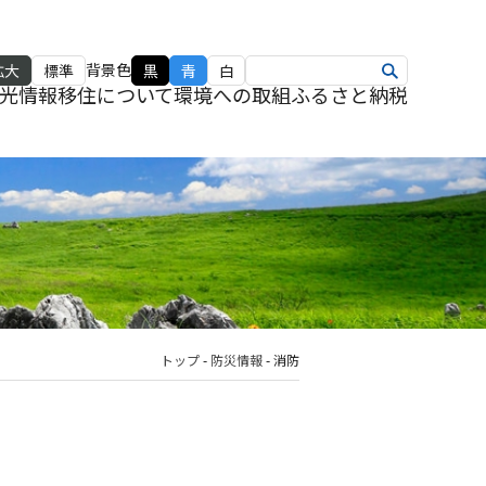
背景色
拡大
標準
黒
青
白
光情報
移住について
環境への取組
ふるさと納税
トップ
-
防災情報
-
消防