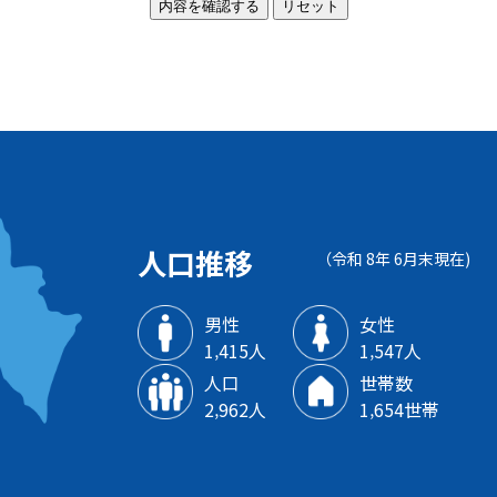
人口推移
（令和 8年 6月末現在)
男性
女性
1‚415人
1‚547人
人口
世帯数
2‚962人
1‚654世帯