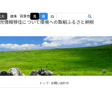
背景色
拡大
標準
黒
青
白
光情報
移住について
環境への取組
ふるさと納税
トップ
-
お問い合わせ