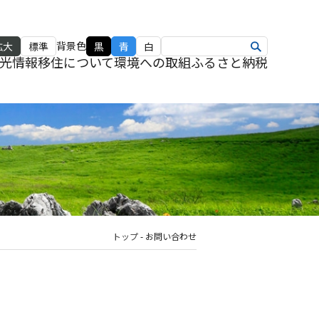
背景色
拡大
標準
黒
青
白
光情報
移住について
環境への取組
ふるさと納税
トップ
-
お問い合わせ