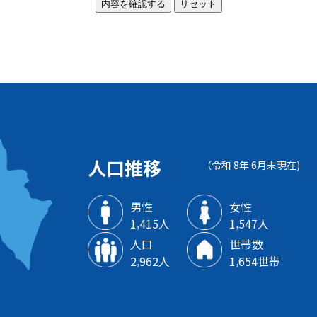
人口推移
（令和 8年 6月末現在)
男性
女性
1‚415人
1‚547人
人口
世帯数
2‚962人
1‚654世帯