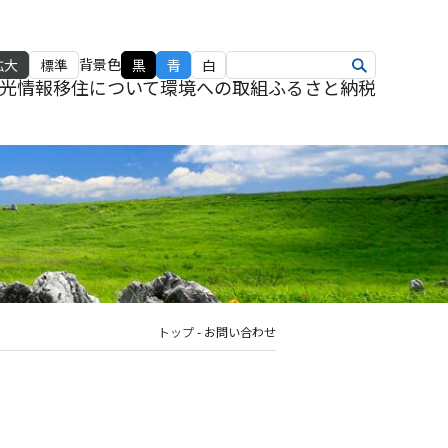
背景色
拡大
標準
黒
青
白
光情報
移住について
環境への取組
ふるさと納税
トップ
-
お問い合わせ