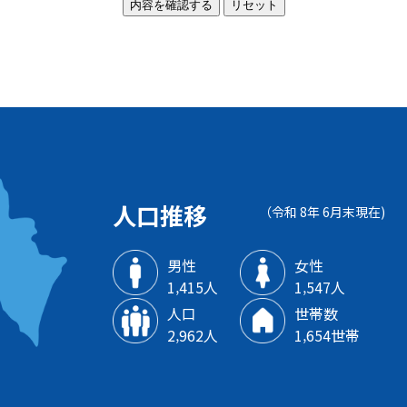
人口推移
（令和 8年 6月末現在)
男性
女性
1‚415人
1‚547人
人口
世帯数
2‚962人
1‚654世帯