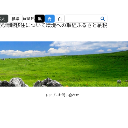
背景色
拡大
標準
黒
青
白
光情報
移住について
環境への取組
ふるさと納税
トップ
-
お問い合わせ