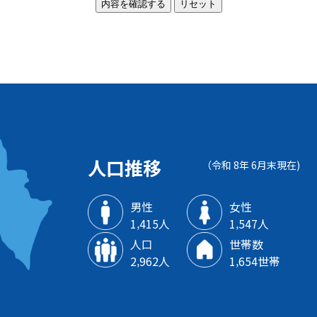
人口推移
（令和 8年 6月末現在)
男性
女性
1‚415人
1‚547人
人口
世帯数
2‚962人
1‚654世帯