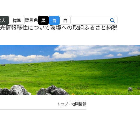
背景色
拡大
標準
黒
青
白
光情報
移住について
環境への取組
ふるさと納税
トップ
-
地図情報