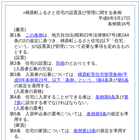
○檮原町ふるさと住宅の設置及び管理に関する条例
平成6年3月17日
条例第16号
(趣旨)
第1条
この条例
は、地方自治法
(昭和22年法律第67号)
第244
条の2の規定に基づき、檮原町ふるさと住宅
(以下「住宅」
という。)
の設置及び管理について必要な事項を定めるもの
とする。
(設置)
第2条
住宅の設置は、
別表
のとおりとする。
(入居者公募の方法)
第3条
入居者の公募については、
檮原町営住宅管理条例
(平
成9年条例第23号。以下「条例」という。)
第4条
及び
第5条
の規定を適用する。
(入居者の資格)
第4条
住宅に入居することができる者は、
条例第6条
及び
第
7条
に該当する者でなければならない。
(入居者の選考)
第5条
入居申込者の選考については、
条例第9条
の規定を準
用する。
(家賃)
第6条
住宅の家賃については、
条例第13条
の規定を準用す
る。