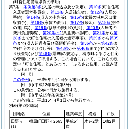
(町営住宅管理条例の準用)
第7条
条例第8条
(入居の申込み及び決定)
、
第10条
(町営住宅
入居者選考委員会)
、
第11条
(入居補欠者)
、
第12条
(入居の
手続)
、
第14条
(収入の申告等)
、
第15条
(家賃の減免又は徴
収猶予)
、
第16条
(家賃の徴収)
、
第17条
(敷金)
、
第18条
(敷金
の運用等)
、
第19条
(修繕の費用の負担)
、
第20条
(入居者の
費用負担義務)
、
第20条の2
(共益費の徴収)
、
第21条
から
第
28条
まで
(町営住宅の入居者の遵守事項)
、
第29条
から
第35
条
まで
(収入超過者及び高額所得者)
、
第36条
から
第42条
ま
で
(住宅の明け渡し等)
、
第43条
から
第46条
まで
(住宅の立入
り検査等)
及び
第48条
(罰則)
の規定は、檮原町ふるさと住宅
の管理について準用する。
この場合において、これらの規
定中「町営住宅」とあるのは、「ふるさと住宅」と読み替
えるものとする。
附
則
この条例
は、平成6年4月1日から施行する。
附
則
(平成12年
条例第3号)
この条例は、公布の日から施行する。
附
則
(平成15年
条例第24号)
この条例は、平成15年4月1日から施行する。
別表
(第2条関係)
団地名
位置
建築年度
構造
戸数
田野々
檮原町田野々2663
平成5年
木造2階
1棟2戸
(1)
度