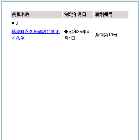
例規名称
制定年月日
種別番号
■ え
檮原町永久橋架設に関す
◆昭和35年4
条例第10号
る条例
月4日