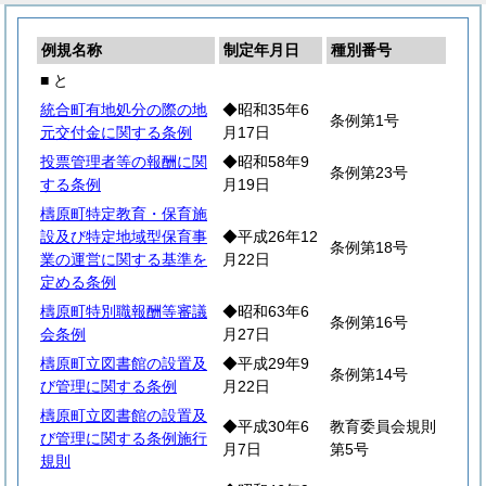
例規名称
制定年月日
種別番号
■ と
統合町有地処分の際の地
◆昭和35年6
条例第1号
元交付金に関する条例
月17日
投票管理者等の報酬に関
◆昭和58年9
条例第23号
する条例
月19日
檮原町特定教育・保育施
設及び特定地域型保育事
◆平成26年12
条例第18号
業の運営に関する基準を
月22日
定める条例
檮原町特別職報酬等審議
◆昭和63年6
条例第16号
会条例
月27日
檮原町立図書館の設置及
◆平成29年9
条例第14号
び管理に関する条例
月22日
檮原町立図書館の設置及
◆平成30年6
教育委員会規則
び管理に関する条例施行
月7日
第5号
規則