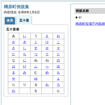
檮原町例規集
例規名称
内容現在 令和8年1月6日
■ や
体系
五十音
檮原町役場庁内取締
五十音表
あ
い
う
え
お
か
き
く
け
こ
さ
し
す
せ
そ
た
ち
つ
て
と
な
に
ぬ
ね
の
は
ひ
ふ
へ
ほ
ま
み
む
め
も
や
ゆ
よ
ら
り
る
れ
ろ
わ
を
ん