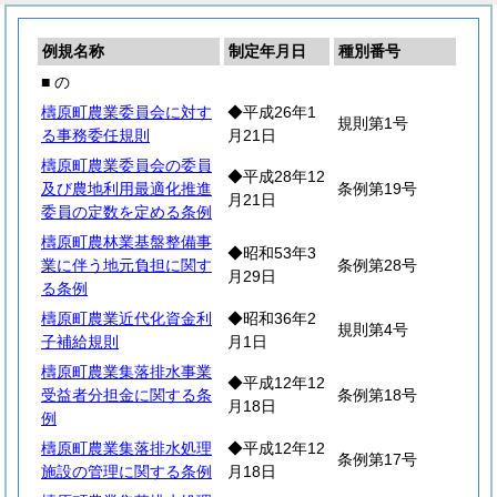
例規名称
制定年月日
種別番号
■ の
檮原町農業委員会に対す
◆平成26年1
規則第1号
る事務委任規則
月21日
檮原町農業委員会の委員
◆平成28年12
及び農地利用最適化推進
条例第19号
月21日
委員の定数を定める条例
檮原町農林業基盤整備事
◆昭和53年3
業に伴う地元負担に関す
条例第28号
月29日
る条例
檮原町農業近代化資金利
◆昭和36年2
規則第4号
子補給規則
月1日
檮原町農業集落排水事業
◆平成12年12
受益者分担金に関する条
条例第18号
月18日
例
檮原町農業集落排水処理
◆平成12年12
条例第17号
施設の管理に関する条例
月18日