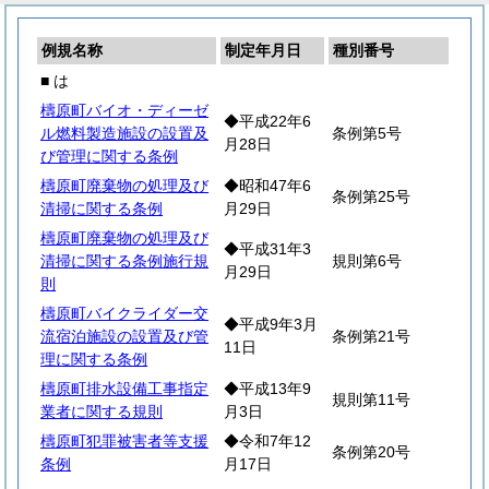
例規名称
制定年月日
種別番号
■ は
檮原町バイオ・ディーゼ
◆平成22年6
ル燃料製造施設の設置及
条例第5号
月28日
び管理に関する条例
檮原町廃棄物の処理及び
◆昭和47年6
条例第25号
清掃に関する条例
月29日
檮原町廃棄物の処理及び
◆平成31年3
清掃に関する条例施行規
規則第6号
月29日
則
檮原町バイクライダー交
◆平成9年3月
流宿泊施設の設置及び管
条例第21号
11日
理に関する条例
檮原町排水設備工事指定
◆平成13年9
規則第11号
業者に関する規則
月3日
檮原町犯罪被害者等支援
◆令和7年12
条例第20号
条例
月17日