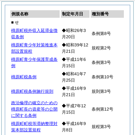
例規名称
制定年月日
種別番号
■ せ
檮原町税外収入延滞金徴
◆昭和26年3
条例第8号
収条例
月20日
檮原町青少年対策推進本
◆昭和39年12
規程第2号
部設置規程
月21日
檮原町青少年保護育成条
◆平成11年6
条例第3号
例
月15日
◆昭和41年7
檮原町税条例
条例第10号
月25日
◆平成16年9
檮原町税条例施行規則
規則第3号
月21日
政治倫理の確立のための
◆平成7年12
檮原町長の資産等の公開
条例第12号
月15日
に関する条例
檮原町町税等滞納整理対
◆平成16年9
規程第3号
策本部設置規程
月8日