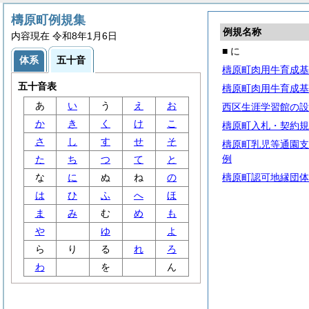
檮原町例規集
例規名称
内容現在 令和8年1月6日
■ に
体系
五十音
檮原町肉用牛育成基
五十音表
檮原町肉用牛育成基
あ
い
う
え
お
西区生涯学習館の設
か
き
く
け
こ
檮原町入札・契約規
さ
し
す
せ
そ
檮原町乳児等通園支
例
た
ち
つ
て
と
な
に
ぬ
ね
の
檮原町認可地縁団体
は
ひ
ふ
へ
ほ
ま
み
む
め
も
や
ゆ
よ
ら
り
る
れ
ろ
わ
を
ん