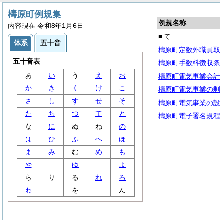
檮原町例規集
例規名称
内容現在 令和8年1月6日
■ て
体系
五十音
檮原町定数外職員取
五十音表
檮原町手数料徴収条
あ
い
う
え
お
檮原町電気事業会計
か
き
く
け
こ
檮原町電気事業の剰
さ
し
す
せ
そ
檮原町電気事業の設
た
ち
つ
て
と
檮原町電子署名規程
な
に
ぬ
ね
の
は
ひ
ふ
へ
ほ
ま
み
む
め
も
や
ゆ
よ
ら
り
る
れ
ろ
わ
を
ん