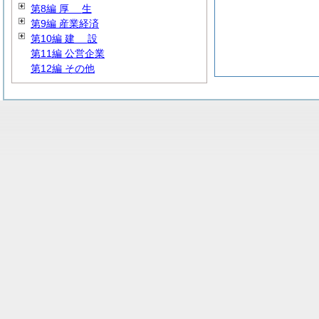
第8編
厚
生
第9編 産業経済
第10編
建
設
第11編 公営企業
第12編 その他