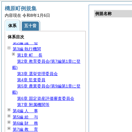
檮原町例規集
例規名称
内容現在 令和8年1月6日
体系
五十音
第1編
総
規
体系目次
第2編
議
会
第3編 執行機関
第1章
町
長
第2章 教育委員会(第7編第1章に登
載)
第3章 選挙管理委員会
第4章 監査委員
第5章 農業委員会(第9編第1章に登
載)
第6章 固定資産評価審査委員会
第7章 附属機関等
第4編
人
事
第5編
給
与
第6編
財
務
第7編
教
育