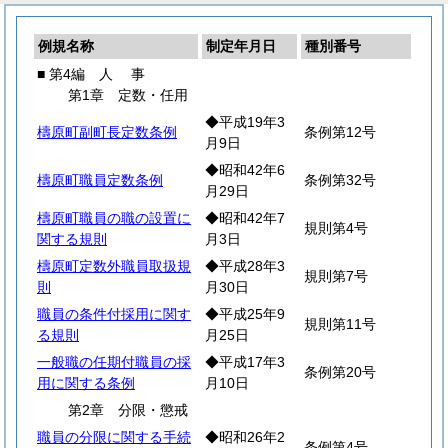
例規名称
制定年月日
種別番号
■ 第4編
人
事
第1章 定数・任用
◆平成19年3
檮原町副町長定数条例
条例第12号
月9日
◆昭和42年6
檮原町職員定数条例
条例第32号
月29日
檮原町職員の職の設置に
◆昭和42年7
規則第4号
関する規則
月3日
檮原町定数外職員取扱規
◆平成28年3
規則第7号
則
月30日
職員の条件付採用に関す
◆平成25年9
規則第11号
る規則
月25日
一般職の任期付職員の採
◆平成17年3
条例第20号
用に関する条例
月10日
第2章 分限・懲戒
職員の分限に関する手続
◆昭和26年2
条例第4号