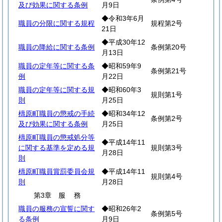
及び効果に関する条例
月9日
◆令和3年6月
職員の分限に関する規程
規程第2号
21日
◆平成30年12
職員の降給に関する条例
条例第20号
月13日
職員の定年等に関する条
◆昭和59年9
条例第21号
例
月22日
職員の定年等に関する規
◆昭和60年3
規則第1号
則
月25日
檮原町職員の懲戒の手続
◆昭和34年12
条例第2号
及び効果に関する条例
月25日
檮原町職員の懲戒処分等
◆平成14年11
に関する基準を定める規
規則第3号
月28日
則
檮原町職員賞罰委員会規
◆平成14年11
規則第4号
則
月28日
第3章
服
務
職員の服務の宣誓に関す
◆昭和26年2
条例第5号
る条例
月9日