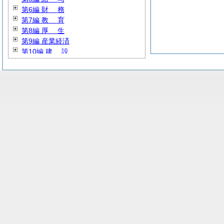
第6編
財
務
第7編
教
育
第8編
厚
生
第9編 産業経済
第10編
建
設
第11編 公営企業
第12編 その他