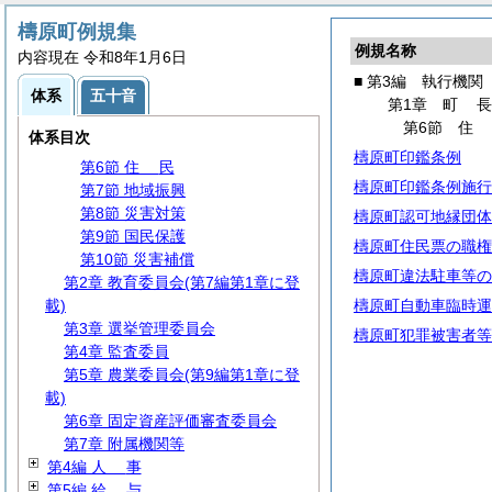
第3編 執行機関
第1章
町
長
檮原町例規集
例規名称
第1節 事務分掌
内容現在 令和8年1月6日
第2節 代理・代決等
■ 第3編 執行機関
体系
五十音
第3節 文書・公印
第1章
町
第4節 情報の公開・保護等
第6節
体系目次
第5節 行政手続
檮原町印鑑条例
第6節
住
民
檮原町印鑑条例施行
第7節 地域振興
第8節 災害対策
檮原町認可地縁団体
第9節 国民保護
檮原町住民票の職権
第10節 災害補償
檮原町違法駐車等の
第2章 教育委員会(第7編第1章に登
載)
檮原町自動車臨時運
第3章 選挙管理委員会
檮原町犯罪被害者等
第4章 監査委員
第5章 農業委員会(第9編第1章に登
載)
第6章 固定資産評価審査委員会
第7章 附属機関等
第4編
人
事
第5編
給
与