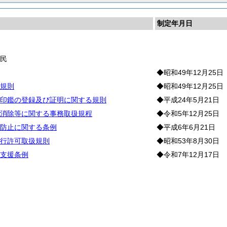
制定年月日
長
住
民
◆昭和49年12月25日
規則
◆昭和49年12月25日
印鑑の登録及び証明に関する規則
◆平成24年5月21日
消除等に関する事務取扱規程
◆令和5年12月25日
防止に関する条例
◆平成6年6月21日
行許可取扱規則
◆昭和53年8月30日
支援条例
◆令和7年12月17日