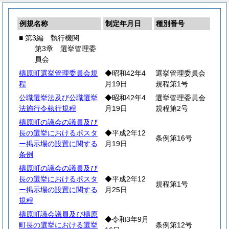
例規名称
制定年月日
種別番号
■ 第3編 執行機関
第3章 選挙管理委
員会
檮原町選挙管理委員会規
◆昭和42年4
選挙管理委員会
程
月19日
規程第1号
公職選挙法及び公職選挙
◆昭和42年4
選挙管理委員会
法施行令執行規程
月19日
規程第2号
檮原町の議会の議員及び
長の選挙におけるポスタ
◆平成2年12
条例第16号
ー掲示場の設置に関する
月19日
条例
檮原町の議会の議員及び
長の選挙におけるポスタ
◆平成2年12
規程第1号
ー掲示場の設置に関する
月25日
規程
檮原町議会議員及び檮原
◆令和3年9月
町長の選挙における選挙
条例第12号