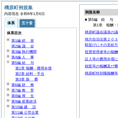
檮原町例規集
例規名称
内容現在 令和8年1月6日
■ 第5編
給
与
体系
五十音
第1章 報酬・
檮原町議会議員の議
体系目次
地方自治法第２０３
第1編
総
規
額並びにその支給方
第2編
議
会
第3編 執行機関
投票管理者等の報酬
第4編
人
事
証人等の費用弁償に
第5編
給
与
校医等の報酬及び費
第1章 報酬・費用弁償
檮原町特別職報酬等
第2章 給料・手当
第3章
旅
費
第6編
財
務
第7編
教
育
第8編
厚
生
第9編 産業経済
第10編
建
設
第11編 公営企業