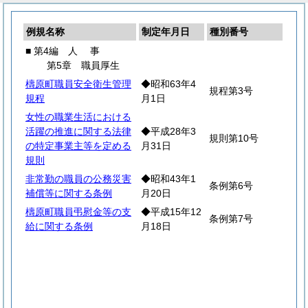
例規名称
制定年月日
種別番号
■ 第4編
人
事
第5章 職員厚生
檮原町職員安全衛生管理
◆昭和63年4
規程第3号
規程
月1日
女性の職業生活における
活躍の推進に関する法律
◆平成28年3
規則第10号
の特定事業主等を定める
月31日
規則
非常勤の職員の公務災害
◆昭和43年1
条例第6号
補償等に関する条例
月20日
檮原町職員弔慰金等の支
◆平成15年12
条例第7号
給に関する条例
月18日