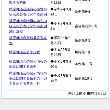
関する条例
月15日
檮原町議会議員の請負の
◆令和7年3月
条例第9号
状況の公表に関する条例
14日
檮原町議会議員の請負の
◆令和7年4月
状況の公表に関する条例
議会規程第1号
3日
施行規程
檮原町議会事務局設置条
◆昭和35年7
条例第8号
例
月26日
◆平成22年3
檮原町議会公印規程
規程第1号
月23日
檮原町議会の個人情報の
◆令和5年3月
条例第11号
保護に関する条例
20日
檮原町議会の個人情報の
◆令和6年9月
保護に関する条例の一部
条例第18号
18日
を改正する条例 抄
内容現在 令和8年1月6日