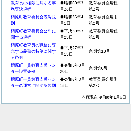
教育長の権限に属する事
◆昭和60年3
教育委員会規程
務専決規程
月28日
第2号
檮原町教育委員会表彰規
◆昭和36年4
教育委員会規則
則
月1日
第2号
檮原町教育委員会公印に
◆平成30年3
教育委員会規程
関する規程
月23日
第1号
檮原町教育長の職務に専
◆平成27年3
念する義務の特例に関す
条例第18号
月13日
る条例
檮原町一貫教育支援セン
◆令和5年3月
条例第6号
ター設置条例
20日
檮原町一貫教育支援セン
◆令和5年3月
教育委員会規則
ターの運営に関する規則
15日
第2号
内容現在 令和8年1月6日