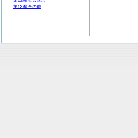
第11編 公営企業
第12編 その他