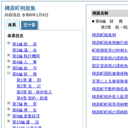
檮原町例規集
例規名称
内容現在 令和8年1月6日
■ 第6編
財
務
体系
五十音
第3章 税・税
檮原町税条例
体系目次
檮原町税条例施行規
第1編
総
規
第2編
議
会
町税徴収等の特例を
第3編 執行機関
固定資産税の課税免
第4編
人
事
固定資産税の課税免
第5編
給
与
檮原町国民健康保険
第6編
財
務
第1章
通
則
災害による被保険者
第2章
会
計
檮原町手数料徴収条
第3章 税・税外収入
檮原町税外収入延滞
第4章 契約・財産
第7編
教
育
檮原町町税等滞納整
第8編
厚
生
檮原町町税の滞納処
第9編 産業経済
第10編
建
設