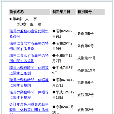
例規名称
制定年月日
種別番号
■ 第4編
人
事
第3章
服
務
職員の服務の宣誓に関す
◆昭和26年2
条例第5号
る条例
月9日
職務に専念する義務の特
◆昭和26年2
条例第6号
例に関する条例
月9日
職務に専念する義務の特
◆令和5年12
規則第22号
例に関する規則
月7日
職員の勤務時間、休暇等
◆平成7年3月
条例第19号
に関する条例
9日
職員の勤務時間、休暇等
◆昭和47年12
規則第6号
に関する規則
月27日
職員の勤務時間、休暇等
◆平成12年12
規程第2号
に関する規程
月18日
会計年度任用職員の勤務
◆令和2年2月
時間、休暇等に関する規
規則第2号
18日