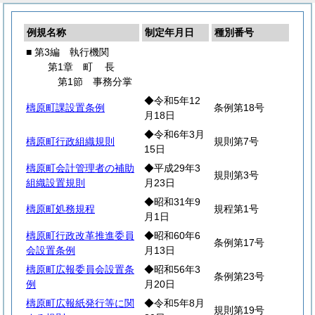
例規名称
制定年月日
種別番号
■ 第3編 執行機関
第1章
町
長
第1節 事務分掌
◆令和5年12
檮原町課設置条例
条例第18号
月18日
◆令和6年3月
檮原町行政組織規則
規則第7号
15日
檮原町会計管理者の補助
◆平成29年3
規則第3号
組織設置規則
月23日
◆昭和31年9
檮原町処務規程
規程第1号
月1日
檮原町行政改革推進委員
◆昭和60年6
条例第17号
会設置条例
月13日
檮原町広報委員会設置条
◆昭和56年3
条例第23号
例
月20日
檮原町広報紙発行等に関
◆令和5年8月
規則第19号