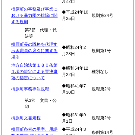
月22日
檮原町の事務及び事業に
◆平成24年10
おける暴力団の排除に関
規則第24号
月25日
する規則
第2節 代理・代
決等
檮原町長の職務を代理す
◆昭和24年2
べき職員の席次に関する
規則第1号
月28日
規則
地方自治法第１８０条第
◆昭和54年12
１項の規定による専決事
種別なし
月22日
項の指定について
◆昭和41年7
檮原町事務専決規程
規程第2号
月30日
第3節 文書・公
印
◆昭和31年9
檮原町文書規程
規程第2号
月1日
檮原町条例の用字、用語
◆平成24年3
条例第14号