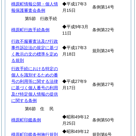
檮原町情報公開・個人情
◆平成17年3
条例第14号
報保護審査会条例
月15日
第5節 行政手続
◆平成9年3月
檮原町行政手続条例
条例第22号
11日
行政不服審査法及び行政
事件訴訟法の規定に基づ
◆平成17年3
規則第24号
く教示の文の標準を定め
月18日
る規則
行政手続における特定の
個人を識別するための番
号の利用等に関する法律
◆平成27年9
条例第27号
に基づく個人番号の利用
月17日
及び特定個人情報の提供
に関する条例
第6節
住
民
◆昭和49年12
檮原町印鑑条例
条例第50号
月25日
◆昭和49年12
檮原町印鑑条例施行規則
規則第6号