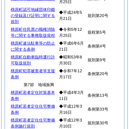
月25日
檮原町認可地縁団体印鑑
◆平成24年5
の登録及び証明に関する
規則第20号
月21日
規則
檮原町住民票の職権消除
◆令和5年12
規程第5号
等に関する事務取扱規程
月25日
檮原町違法駐車等の防止
◆平成6年6月
条例第4号
に関する条例
21日
檮原町自動車臨時運行許
◆昭和53年8
規則第9号
可取扱規則
月30日
檮原町犯罪被害者等支援
◆令和7年12
条例第20号
条例
月17日
第7節 地域振興
檮原町若者定住対策基本
◆平成4年3月
条例第13号
条例
11日
檮原町若者定住住宅整備
◆平成12年3
条例第33号
条例
月16日
檮原町若者定住住宅整備
◆平成12年3
規則第30号
条例施行規則
月10日