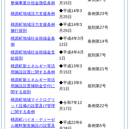
整備事業分担金徴収条例
月15日
◆平成14年3
檮原町地域活力支援条例
条例第23号
月25日
檮原町地域活力支援条例
◆平成14年3
規則第27号
施行規則
月25日
檮原町地域社会祝福金条
◆平成4年3月
条例第14号
例
12日
檮原町地域社会祝福金支
◆平成4年4月
規則第7号
給規則
1日
檮原町新エネルギー等活
◆平成13年3
条例第21号
用施設設置に関する条例
月15日
檮原町新エネルギー等活
◆平成13年5
用施設設置補助金交付に
規則第2号
月1日
関する規則
檮原町地域マイクログリ
◆令和7年12
ッド設備の設置及び管理
条例第22号
月17日
に関する条例
檮原町バイオ・ディーゼ
◆平成22年6
ル燃料製造施設の設置及
条例第5号
月28日