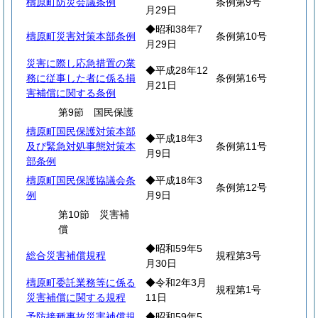
檮原町防災会議条例
条例第9号
月29日
◆昭和38年7
檮原町災害対策本部条例
条例第10号
月29日
災害に際し応急措置の業
◆平成28年12
務に従事した者に係る損
条例第16号
月21日
害補償に関する条例
第9節 国民保護
檮原町国民保護対策本部
◆平成18年3
及び緊急対処事態対策本
条例第11号
月9日
部条例
檮原町国民保護協議会条
◆平成18年3
条例第12号
例
月9日
第10節 災害補
償
◆昭和59年5
総合災害補償規程
規程第3号
月30日
檮原町委託業務等に係る
◆令和2年3月
規程第1号
災害補償に関する規程
11日
予防接種事故災害補償規
◆昭和59年5