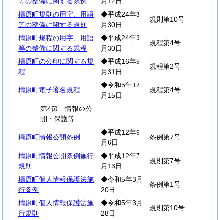
等の整備に関する条例
月12日
檮原町規則の用字、用語
◆平成24年3
規則第10号
等の整備に関する規則
月30日
檮原町規程の用字、用語
◆平成24年3
規程第4号
等の整備に関する規程
月30日
檮原町の公印に関する規
◆平成16年5
規程第2号
程
月31日
◆令和5年12
檮原町電子署名規程
規程第4号
月15日
第4節 情報の公
開・保護等
◆平成12年6
檮原町情報公開条例
条例第7号
月6日
檮原町情報公開条例施行
◆平成12年7
規則第7号
規則
月13日
檮原町個人情報保護法施
◆令和5年3月
条例第1号
行条例
20日
檮原町個人情報保護法施
◆令和5年3月
規則第10号
行規則
28日