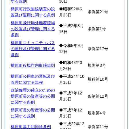
する規則
30日
檮原町行政無線装置の設
◆昭和52年6
条例第21号
置及び運用に関する条例
月25日
檮原町飛行場外離着陸場
◆平成2年3月
の設置及び管理に関する
条例第1号
15日
条例
檮原町コミュニティバス
◆令和5年9月
の運行及び管理に関する
条例第17号
12日
条例
◆昭和43年3
檮原町役場庁内取締規則
規則第3号
月26日
檮原町公用車の運転及び
◆平成24年10
規程第10号
管理に関する規程
月15日
政治倫理の確立のための
◆平成7年12
檮原町長の資産等の公開
条例第12号
月15日
に関する条例
檮原町長の資産等の公開
◆平成7年12
規則第4号
に関する規則
月15日
◆平成22年12
檮原町暴力団排除条例
条例第11号